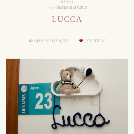
PARTO
07/SETEMBRO/2019
LUCCA
949
VISUALIZAÇÕES
0
CURTIDAS